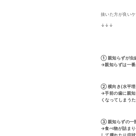
抜いた方が良いケ
↓↓↓
① 親知らずが虫
→親知らずは一番
② 横向き(水平
→手前の歯に親知
くなってしまうた
③ 親知らずの一
→食べ物が詰まり
して腫れたり症状