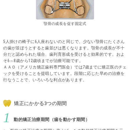
顎骨の成長を促す固定式
5人掛けの椅子に6人座れないのと同じで、少ない顎骨にたくさん
の歯が並ぼうとすると歯並びは悪くなります。顎骨の成長が不十
分だと認められた場合、歯列育形成を受けると効果的です。およ
そ6～8歳から12歳頃までが治療可能です。
ＡＡＯ（アメリカ矯正歯科専門医会）では7歳までに矯正医のチェ
ックを受けることを提唱しています。段階に応じた早めの治療を
行なうことで、いろいろな利点があります。
矯正にかかる3つの期間
1
動的矯正治療期間（歯を動かす期間）