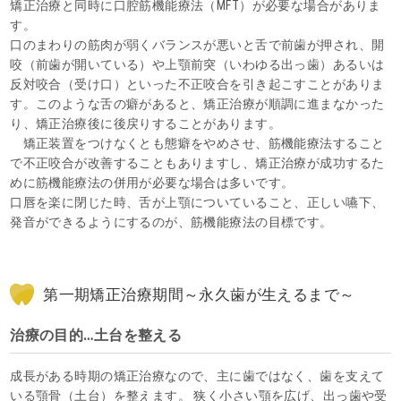
矯正治療と同時に口腔筋機能療法（MFT）が必要な場合がありま
す。
口のまわりの筋肉が弱くバランスが悪いと舌で前歯が押され、開
咬（前歯が開いている）や上顎前突（いわゆる出っ歯）あるいは
反対咬合（受け口）といった不正咬合を引き起こすことがありま
す。このような舌の癖があると、矯正治療が順調に進まなかった
り、矯正治療後に後戻りすることがあります。
矯正装置をつけなくとも態癖をやめさせ、筋機能療法すること
で不正咬合が改善することもありますし、矯正治療が成功するた
めに筋機能療法の併用が必要な場合は多いです。
口唇を楽に閉じた時、舌が上顎についていること、正しい嚥下、
発音ができるようにするのが、筋機能療法の目標です。
第一期矯正治療期間～永久歯が生えるまで～
治療の目的…土台を整える
成長がある時期の矯正治療なので、主に歯ではなく、歯を支えて
いる顎骨（土台）を整えます。 狭く小さい顎を広げ、出っ歯や受