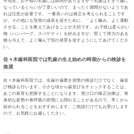
今現在、お子様の乳歯には隙間がありますか？乳歯はすきっ歯に
なっているくらいが丁度いいので、まったく隙間がないようであ
れば注意が必要です。 一番良いのは矯正を考えられることです
が、その他にも顎骨の成長を促すために、「よく噛み、よく運動
させる」ことを教えてあげることが大切です。 お子様は柔らかい
物（ハンバーグ、スパゲティ）を好みますが、堅くて弾力のある
物も与えて、よく噛んで顎の発育を促すようにしてあげてくださ
い。
佐々木歯科医院では乳歯の生え始めの時期からの検診を
推奨
佐々木歯科医院では、虫歯や歯磨き状態の検診だけでなく、歯並
び検診も行います。小さな頃から歯並びをチェックすることは、
あごの発育も把握することになります。受け口の矯正治療は、将
来的な姿勢や鼻呼吸の習慣にも関わることがあるので、早くから
始められることをおすすめします。ご相談だけでもお受けします
ので、お気軽にお越しください。