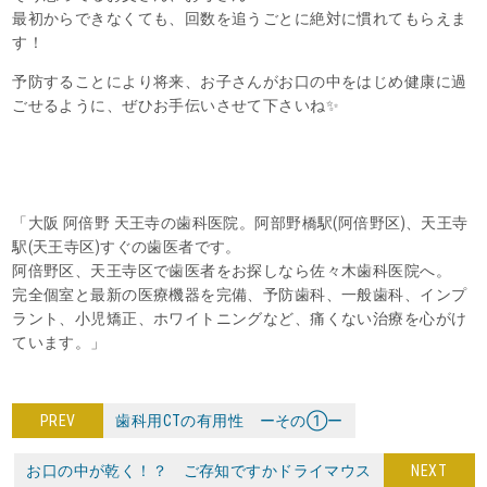
最初からできなくても、回数を追うごとに絶対に慣れてもらえま
す！
予防することにより将来、お子さんがお口の中をはじめ健康に過
ごせるように、ぜひお手伝いさせて下さいね✨
「大阪 阿倍野 天王寺の歯科医院。阿部野橋駅(阿倍野区)、天王寺
駅(天王寺区)すぐの歯医者です。
阿倍野区、天王寺区で歯医者をお探しなら佐々木歯科医院へ。
完全個室と最新の医療機器を完備、予防歯科、一般歯科、インプ
ラント、小児矯正、ホワイトニングなど、痛くない治療を心がけ
ています。」
PREV
歯科用CTの有用性 ーその①ー
お口の中が乾く！？ ご存知ですかドライマウス
NEXT