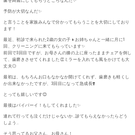
歯を綺麗にしてもらうところなんだ✨
予防が大切なんだ✨
と言うことを家族みんなで分かってもらうことを大切にしており
ます！
最近、初診で来られた2歳の女の子👧お姉ちゃんと一緒に月に1
回、クリーニングに来てもらっています✨
前回で3回目ですが、お母さんの膝の上に座ったままチェアを倒し
て、歯磨きさせてくれました👏ミラーを入れても風をかけても大
丈夫◎
最初は、もちろんお口もなかなか開けてくれず、歯磨きも軽くし
か出来なかったですが、3回目になって急成長❣️
とっても嬉しいです😊
最後はバイバーイ！もしてくれました✨
連れて行っても泣くだけじゃないか…診てもらえなかったらどう
しよう…
そう思ってるお父さん、お母さん！