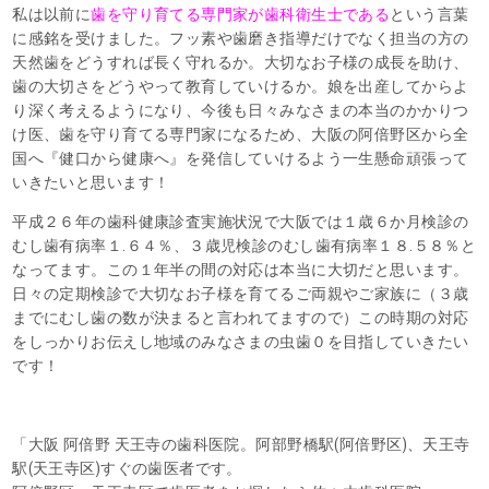
私は以前に
歯を守り育てる専門家が歯科衛生士である
という言葉
に感銘を受けました。フッ素や歯磨き指導だけでなく担当の方の
天然歯をどうすれば長く守れるか。大切なお子様の成長を助け、
歯の大切さをどうやって教育していけるか。娘を出産してからよ
り深く考えるようになり、今後も日々みなさまの本当のかかりつ
け医、歯を守り育てる専門家になるため、大阪の阿倍野区から全
国へ『健口から健康へ』を発信していけるよう一生懸命頑張って
いきたいと思います！
平成２６年の歯科健康診査実施状況で大阪では１歳６か月検診の
むし歯有病率１.６４％、３歳児検診のむし歯有病率１８.５８％と
なってます。この１年半の間の対応は本当に大切だと思います。
日々の定期検診で大切なお子様を育てるご両親やご家族に（３歳
までにむし歯の数が決まると言われてますので）この時期の対応
をしっかりお伝えし地域のみなさまの虫歯０を目指していきたい
です！
「大阪 阿倍野 天王寺の歯科医院。阿部野橋駅(阿倍野区)、天王寺
駅(天王寺区)すぐの歯医者です。